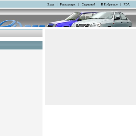
Вход
|
Регистрация
|
Стартовой
|
В Избранное
|
PDA