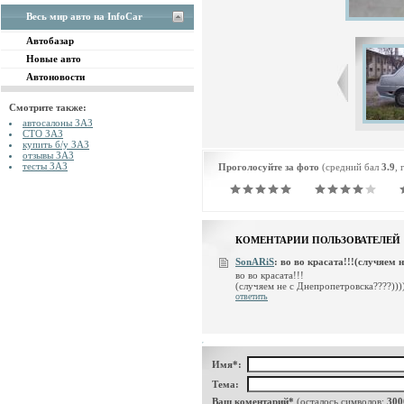
Весь мир авто на InfoCar
Автобазар
Новые авто
Автоновости
Смотрите также:
автосалоны ЗАЗ
СТО ЗАЗ
купить б/у ЗАЗ
отзывы ЗАЗ
тесты ЗАЗ
Проголосуйте за фото
(средний бал
3.9
, 
КОМЕНТАРИИ ПОЛЬЗОВАТЕЛЕЙ
SonARiS
:
во во красата!!!(случяем не
во во красата!!!
(случяем не с Днепропетровска????)))
ответить
Имя*:
Тема:
Ваш коментарий*
(осталось символов:
300