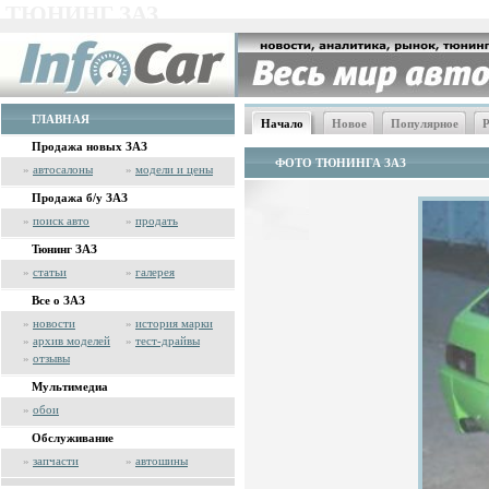
ТЮНИНГ ЗАЗ
ГЛАВНАЯ
Начало
Новое
Популярное
Р
Продажа новых ЗАЗ
ФОТО ТЮНИНГА ЗАЗ
»
автосалоны
»
модели и цены
Продажа б/у ЗАЗ
»
поиск авто
»
продать
Тюнинг ЗАЗ
»
статьи
»
галерея
Все о ЗАЗ
»
новости
»
история марки
»
архив моделей
»
тест-драйвы
»
отзывы
Мультимедиа
»
обои
Обслуживание
»
запчасти
»
автошины