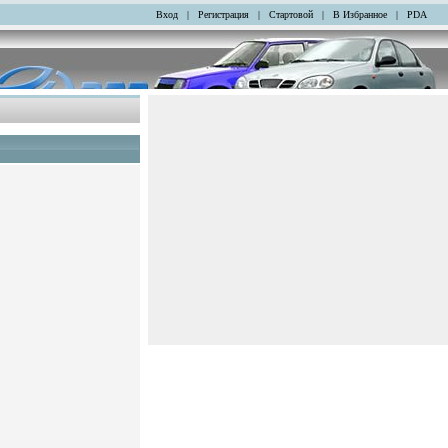
Вход
|
Регистрация
|
Стартовой
|
В Избранное
|
PDA