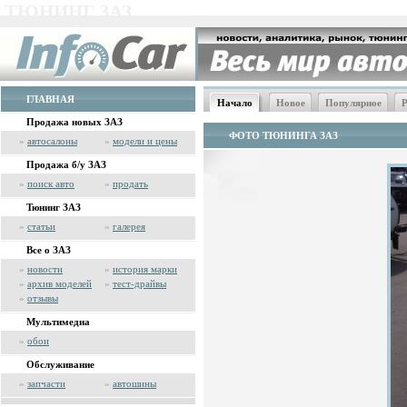
ТЮНИНГ ЗАЗ
ГЛАВНАЯ
Начало
Новое
Популярное
Р
Продажа новых ЗАЗ
ФОТО ТЮНИНГА ЗАЗ
»
автосалоны
»
модели и цены
Продажа б/у ЗАЗ
»
поиск авто
»
продать
Тюнинг ЗАЗ
»
статьи
»
галерея
Все о ЗАЗ
»
новости
»
история марки
»
архив моделей
»
тест-драйвы
»
отзывы
Мультимедиа
»
обои
Обслуживание
»
запчасти
»
автошины