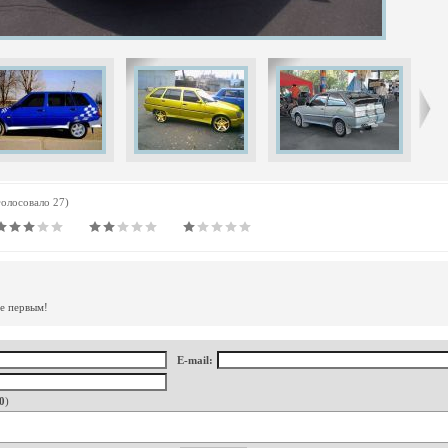
голосовало 27)
те первым!
E-mail:
0
)