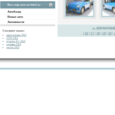
Весь мир авто на InfoCar
Автобазар
Новые авто
Автоновости
← предыдуща
Смотрите также:
...
|
16
|
17
|
18
|
19
|
20
|
автосалоны ЗАЗ
СТО ЗАЗ
купить б/у ЗАЗ
отзывы ЗАЗ
тесты ЗАЗ