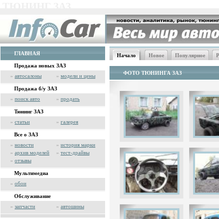
ТЮНИНГ ЗАЗ
ГЛАВНАЯ
Начало
Новое
Популярное
Р
Продажа новых ЗАЗ
ФОТО ТЮНИНГА ЗАЗ
»
автосалоны
»
модели и цены
Продажа б/у ЗАЗ
»
поиск авто
»
продать
Тюнинг ЗАЗ
»
статьи
»
галерея
Все о ЗАЗ
»
новости
»
история марки
»
архив моделей
»
тест-драйвы
»
отзывы
Мультимедиа
»
обои
Обслуживание
»
запчасти
»
автошины